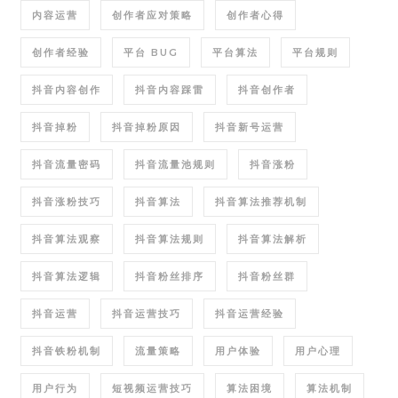
内容运营
创作者应对策略
创作者心得
创作者经验
平台 BUG
平台算法
平台规则
抖音内容创作
抖音内容踩雷
抖音创作者
抖音掉粉
抖音掉粉原因
抖音新号运营
抖音流量密码
抖音流量池规则
抖音涨粉
抖音涨粉技巧
抖音算法
抖音算法推荐机制
抖音算法观察
抖音算法规则
抖音算法解析
抖音算法逻辑
抖音粉丝排序
抖音粉丝群
抖音运营
抖音运营技巧
抖音运营经验
抖音铁粉机制
流量策略
用户体验
用户心理
用户行为
短视频运营技巧
算法困境
算法机制