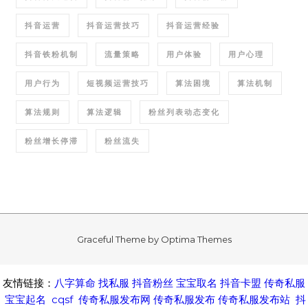
抖音运营
抖音运营技巧
抖音运营经验
抖音铁粉机制
流量策略
用户体验
用户心理
用户行为
短视频运营技巧
算法困境
算法机制
算法规则
算法逻辑
粉丝列表动态变化
粉丝增长停滞
粉丝流失
Graceful Theme by
Optima Themes
友情链接：
八字算命
找私服
抖音粉丝
宝宝取名
抖音卡盟
传奇私服
宝宝起名
cqsf
传奇私服发布网
传奇私服发布
传奇私服发布站
抖