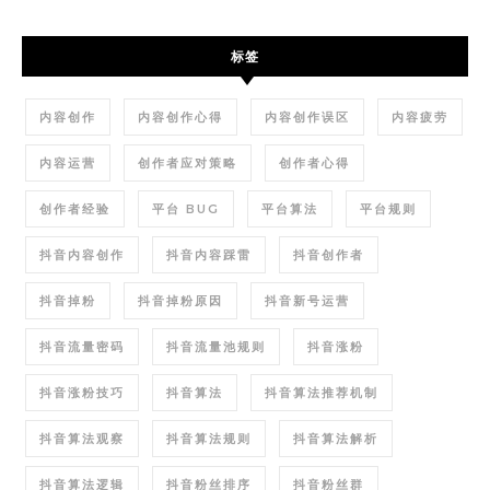
标签
内容创作
内容创作心得
内容创作误区
内容疲劳
内容运营
创作者应对策略
创作者心得
创作者经验
平台 BUG
平台算法
平台规则
抖音内容创作
抖音内容踩雷
抖音创作者
抖音掉粉
抖音掉粉原因
抖音新号运营
抖音流量密码
抖音流量池规则
抖音涨粉
抖音涨粉技巧
抖音算法
抖音算法推荐机制
抖音算法观察
抖音算法规则
抖音算法解析
抖音算法逻辑
抖音粉丝排序
抖音粉丝群