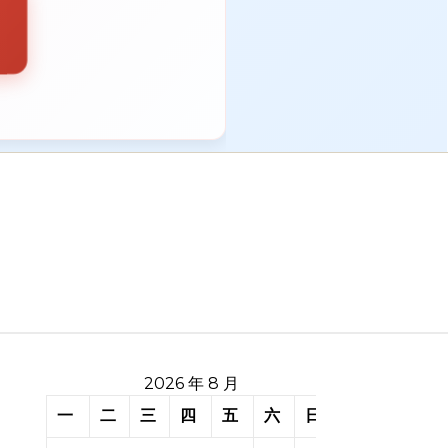
2026 年 8 月
一
二
三
四
五
六
日
新