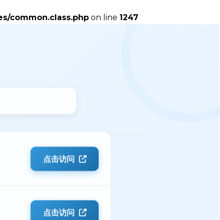
es/common.class.php
on line
1247