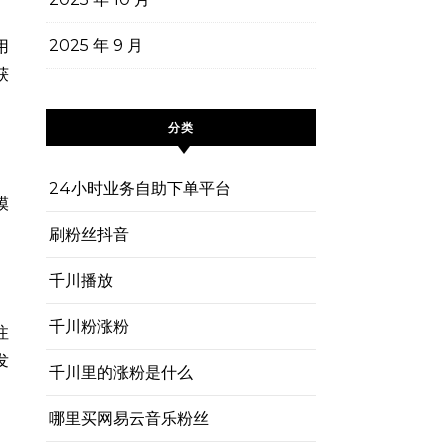
2025 年 9 月
用
获
分类
24小时业务自助下单平台
模
刷粉丝抖音
千川播放
千川粉涨粉
注
发
千川里的涨粉是什么
哪里买网易云音乐粉丝