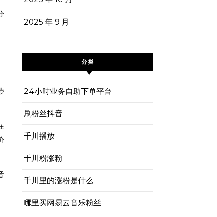
分
2025 年 9 月
分类
带
24小时业务自助下单平台
刷粉丝抖音
在
千川播放
价
千川粉涨粉
音
千川里的涨粉是什么
哪里买网易云音乐粉丝