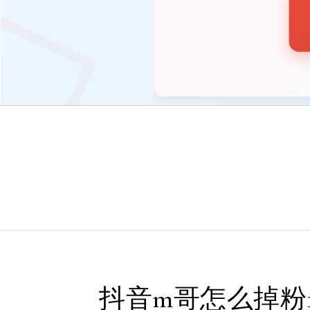
抖音m哥怎么掉粉10